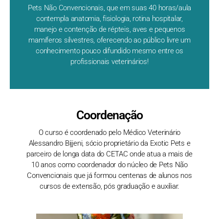
Pets Não Convencionais, que em suas 40 horas/aula
contempla anatomia, fisiologia, rotina hospitalar,
manejo e contenção de répteis, aves e pequenos
mamíferos silvestres, oferecendo ao público livre um
conhecimento pouco difundido mesmo entre os
profissionais veterinários!
Coordenação
O curso é coordenado pelo Médico Veterinário
Alessandro Bijjeni, sócio proprietário da Exotic Pets e
parceiro de longa data do CETAC onde atua a mais de
10 anos como coordenador do núcleo de Pets Não
Convencionais que já formou centenas de alunos nos
cursos de extensão, pós graduação e auxiliar.